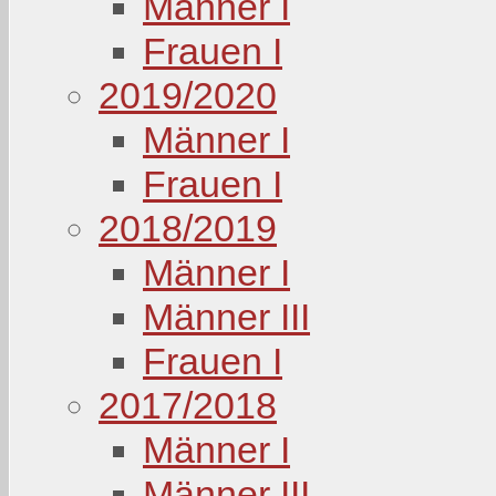
Männer I
Frauen I
2019/2020
Männer I
Frauen I
2018/2019
Männer I
Männer III
Frauen I
2017/2018
Männer I
Männer III