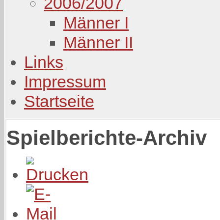
2006/2007
Männer I
Männer II
Links
Impressum
Startseite
Spielberichte-Archiv