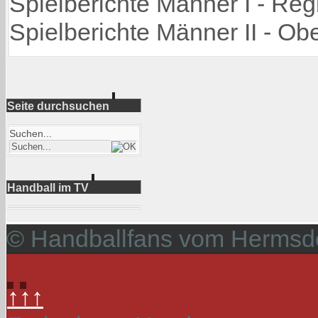
Spielberichte Männer I - Reg
Spielberichte Männer II - Ob
Seite durchsuchen
Suchen...
Handball im TV
© Handballfans vom Hermsdo
↑↑↑