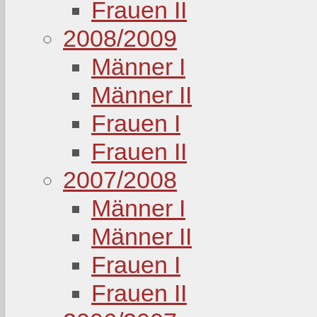
Frauen II
2008/2009
Männer I
Männer II
Frauen I
Frauen II
2007/2008
Männer I
Männer II
Frauen I
Frauen II