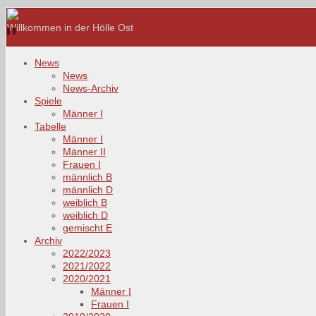
Willkommen in der Hölle Ost
News
News
News-Archiv
Spiele
Männer I
Tabelle
Männer I
Männer II
Frauen I
männlich B
männlich D
weiblich B
weiblich D
gemischt E
Archiv
2022/2023
2021/2022
2020/2021
Männer I
Frauen I