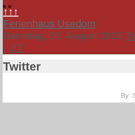
↑↑↑
Ferienhaus Usedom
Samstag, 08. August 2026
T
-
J!T
Twitter
By: 