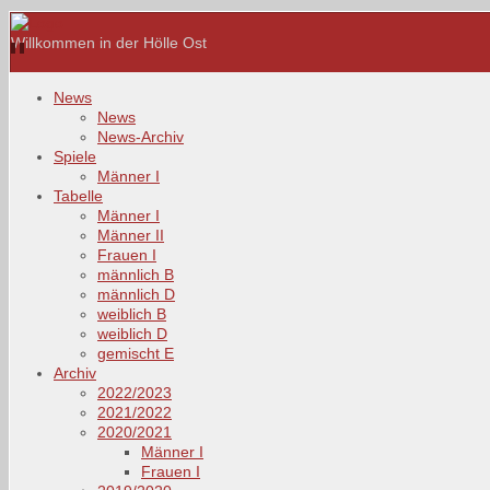
Willkommen in der Hölle Ost
News
News
News-Archiv
Spiele
Männer I
Tabelle
Männer I
Männer II
Frauen I
männlich B
männlich D
weiblich B
weiblich D
gemischt E
Archiv
2022/2023
2021/2022
2020/2021
Männer I
Frauen I