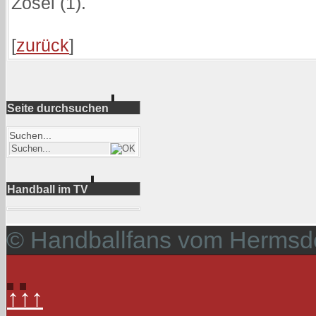
Zosel (1).
[
zurück
]
Seite durchsuchen
Suchen...
Handball im TV
© Handballfans vom Hermsdo
↑↑↑