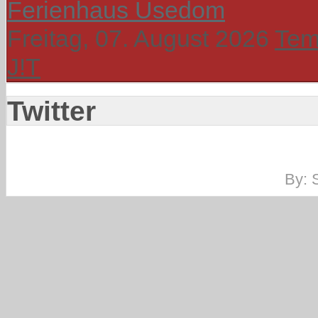
Ferienhaus Usedom
Freitag, 07. August 2026
Tem
J!T
Twitter
By: 