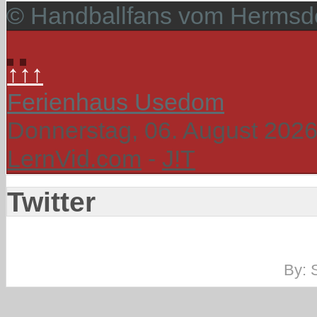
© Handballfans vom Hermsdo
↑↑↑
Ferienhaus Usedom
Donnerstag, 06. August 202
LernVid.com
-
J!T
Twitter
By: 