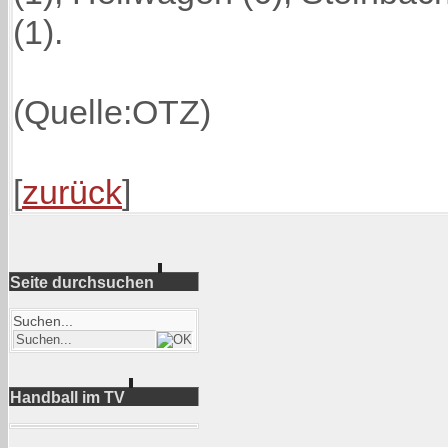
(1).
(Quelle:OTZ)
[
zurück
]
Seite durchsuchen
Suchen...
Handball im TV