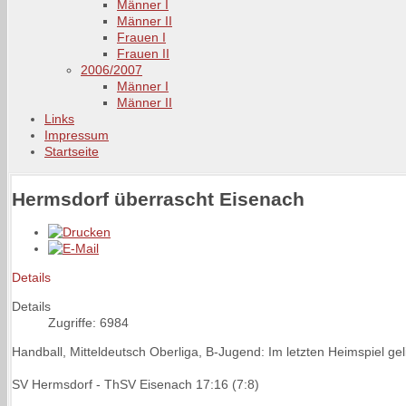
Männer I
Männer II
Frauen I
Frauen II
2006/2007
Männer I
Männer II
Links
Impressum
Startseite
Hermsdorf überrascht Eisenach
Details
Details
Zugriffe: 6984
Handball, Mitteldeutsch Oberliga, B-Jugend: Im letzten Heimspiel g
SV Hermsdorf - ThSV Eisenach 17:16 (7:8)