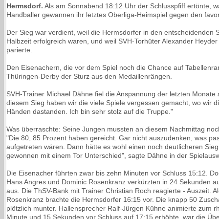
Hermsdorf.
Als am Sonnabend 18:12 Uhr der Schlusspfiff ertönte, w
Handballer gewannen ihr letztes Oberliga-Heimspiel gegen den favor
Der Sieg war verdient, weil die Hermsdorfer in den entscheidenden 
Halbzeit erfolgreich waren, und weil SVH-Torhüter Alexander Heyder 
parierte.
Den Eisenachern, die vor dem Spiel noch die Chance auf Tabellenran
Thüringen-Derby der Sturz aus den Medaillenrängen.
SVH-Trainer Michael Dähne fiel die Anspannung der letzten Monate ab
diesem Sieg haben wir die viele Spiele vergessen gemacht, wo wir 
Händen dastanden. Ich bin sehr stolz auf die Truppe."
Was überraschte: Seine Jungen mussten an diesem Nachmittag noch n
"Die 80, 85 Prozent haben gereicht. Gar nicht auszudenken, was pas
aufgetreten wären. Dann hätte es wohl einen noch deutlicheren Sieg
gewonnen mit einem Tor Unterschied", sagte Dähne in der Spielaus
Die Eisenacher führten zwar bis zehn Minuten vor Schluss 15:12. Do
Hans Angres und Dominic Rosenkranz verkürzten in 24 Sekunden auf
aus. Die ThSV-Bank mit Trainer Christian Roch reagierte - Auszeit. 
Rosenkranz brachte die Hermsdorfer 16:15 vor. Die knapp 50 Zusch
plötzlich munter. Hallensprecher Ralf-Jürgen Kühne animierte zum r
Minute und 15 Sekunden vor Schluss auf 17:15 erhöhte, war die Über