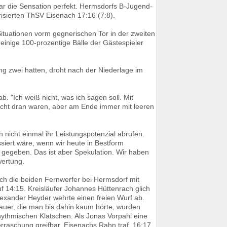
ar die Sensation perfekt. Hermsdorfs B-Jugend-
isierten ThSV Eisenach 17:16 (7:8).
Situationen vorm gegnerischen Tor in der zweiten
einige 100-prozentige Bälle der Gästespieler
g zwei hatten, droht nach der Niederlage im
. "Ich weiß nicht, was ich sagen soll. Mit
dicht dran waren, aber am Ende immer mit leeren
icht einmal ihr Leistungspotenzial abrufen.
siert wäre, wenn wir heute in Bestform
 gegeben. Das ist aber Spekulation. Wir haben
wertung.
ch die beiden Fernwerfer bei Hermsdorf mit
 14:15. Kreisläufer Johannes Hüttenrach glich
Alexander Heyder wehrte einen freien Wurf ab.
auer, die man bis dahin kaum hörte, wurden
hythmischen Klatschen. Als Jonas Vorpahl eine
raschung greifbar. Eisenachs Rahn traf, 16:17.