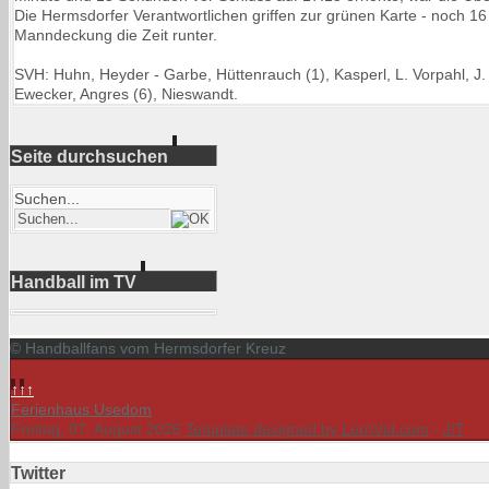
Die Hermsdorfer Verantwortlichen griffen zur grünen Karte - noch 
Manndeckung die Zeit runter.
SVH: Huhn, Heyder - Garbe, Hüttenrauch (1), Kasperl, L. Vorpahl, J.
Ewecker, Angres (6), Nieswandt.
Seite durchsuchen
Suchen...
Handball im TV
© Handballfans vom Hermsdorfer Kreuz
↑↑↑
Ferienhaus Usedom
Freitag, 07. August 2026
Template designed by LernVid.com
-
J!T
Twitter