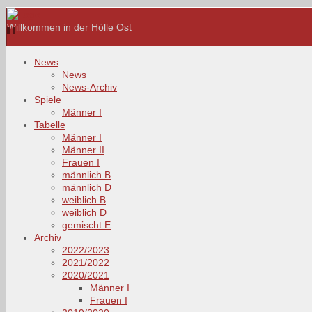
Willkommen in der Hölle Ost
News
News
News-Archiv
Spiele
Männer I
Tabelle
Männer I
Männer II
Frauen I
männlich B
männlich D
weiblich B
weiblich D
gemischt E
Archiv
2022/2023
2021/2022
2020/2021
Männer I
Frauen I