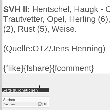
SVH II:
Hentschel, Haugk - O
Trautvetter, Opel, Herling (6)
(2), Rust (5), Weise.
(Quelle:OTZ/Jens Henning)
{flike}{fshare}{fcomment}
Seite durchsuchen
Suchen...