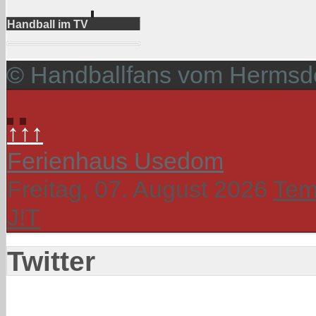
Handball im TV
© Handballfans vom Hermsdo
↑↑↑
Ferienhaus Usedom
Freitag, 07. August 2026
Tem
J!T
Twitter