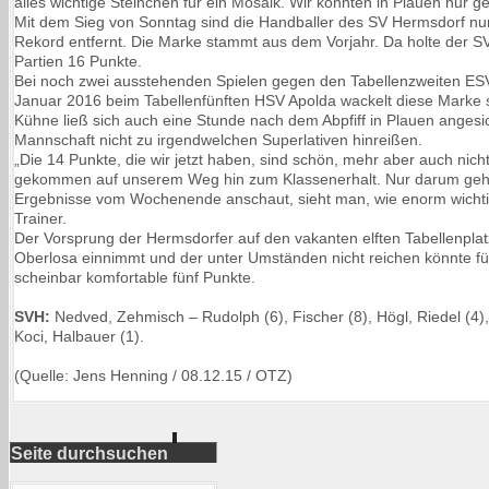
alles wichtige Steinchen für ein Mosaik. Wir konnten in Plauen nur g
Mit dem Sieg von Sonntag sind die Handballer des SV Hermsdorf n
Rekord entfernt. Die Marke stammt aus dem Vorjahr. Da holte der S
Partien 16 Punkte.
Bei noch zwei ausstehenden Spielen gegen den Tabellenzweiten ES
Januar 2016 beim Tabellenfünften HSV Apolda wackelt diese Marke s
Kühne ließ sich auch eine Stunde nach dem Abpfiff in Plauen angesi
Mannschaft nicht zu irgendwelchen Superlativen hinreißen.
„Die 14 Punkte, die wir jetzt haben, sind schön, mehr aber auch nicht
gekommen auf unserem Weg hin zum Klassenerhalt. Nur darum geht
Ergebnisse vom Wochenende anschaut, sieht man, wie enorm wichtig
Trainer.
Der Vorsprung der Hermsdorfer auf den vakanten elften Tabellenplat
Oberlosa einnimmt und der unter Umständen nicht reichen könnte für
scheinbar komfortable fünf Punkte.
SVH:
Nedved, Zehmisch – Rudolph (6), Fischer (8), Högl, Riedel (4),
Koci, Halbauer (1).
(Quelle: Jens Henning / 08.12.15 / OTZ)
Seite durchsuchen