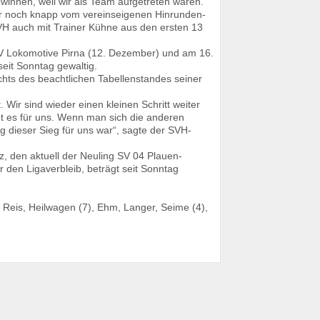
ewinnen, weil wir als Team aufgetreten waren.“
ur noch knapp vom vereinseigenen Hinrunden-
VH auch mit Trainer Kühne aus den ersten 13
V Lokomotive Pirna (12. Dezember) und am 16.
eit Sonntag gewaltig.
chts des beachtlichen Tabellenstandes seiner
. Wir sind wieder einen kleinen Schritt weiter
 es für uns. Wenn man sich die anderen
 dieser Sieg für uns war“, sagte der SVH-
z, den aktuell der Neuling SV 04 Plauen-
 den Ligaverbleib, beträgt seit Sonntag
 Reis, Heilwagen (7), Ehm, Langer, Seime (4),