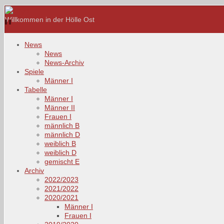
Willkommen in der Hölle Ost
News
News
News-Archiv
Spiele
Männer I
Tabelle
Männer I
Männer II
Frauen I
männlich B
männlich D
weiblich B
weiblich D
gemischt E
Archiv
2022/2023
2021/2022
2020/2021
Männer I
Frauen I