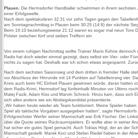
Plauen.
Die Hermsdorfer Handballer schwimmen in ihrem sechsten Ja
einer Erfolgswelle.
Nach dem spektakulären 32:31 vor zehn Tagen gegen den Tabellenf
am Sonntagnachmittag in Plauen beim 30:25 (14:8) der nächste Sieg
Beim 19:10 beziehungsweise 21:12 waren es sogar mal neun Tore Dif
Polster zwischen fünf und sieben Treffern ein.
Von einem ruhigen Nachmittag wollte Trainer Mario Kühne dennoch n
Radis hat doch wieder einmal gezeigt, dass selbst ein Vier- oder Fü
nichts zu sagen hat. Deshalb war ich schon etwas angespannt. Zurüc
Nach dem sechsten Saisonsieg und dem dritten in fremder Halle ste
vor Abschluss der Hinrunde mit 14 Punkten auf Tabellenrang vier. D
Kreis auch beim HC Einheit Plauen gewinnen würde, daran hatten vo
dem Radis-Krimi, Hermsdorf lag fünfeinhalb Minuten vor Ultimo noch 
Matej Fazik, Adam Kiss und Marvin Schreck. Hinzu kam, dass sich Ei
sich alles andere wie ein Abstiegskandidat präsentierte.
„Wir haben heute wieder als Team funktioniert. Meine Spieler haben
Spiel als taktische Vorgaben ausgegeben hatten“, sagte Hermsdorfs
Erfolgreichster Werfer seiner Mannschaft war Erik Fischer. Der Linksh
über die Quote seines Rückraumspielers. Er wollte aber in seiner An
hat sicher ein gutes Spiel gemacht. Auch Tobias Högl, der an der Schu
Mannschaft gestellt. Marek Koci und Stefan Riedel haben in der Abwe