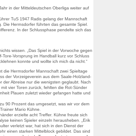
hr in der Mitteldeutschen Oberliga weiter auf
ührer TuS 1947 Radis gelang der Mannschaft
. Die Hermsdorfer führten das gesamte Spiel.
ferenz. In der Schlussphase pendelte sich das
ichts wissen. „Das Spiel in der Vorwoche gegen
nf-Tore-Vorsprung im Handball kurz vor Schluss
klehnen konnte und wollte ich mich da nicht.“
ht die Hermsdorfer Mannschaft zwei Spieltage
ass der Vorzeigeverein aus dem Saale-Holzland-
r der Abreise nur die wenigsten geglaubt. Nach
mit vier Toren zurück, fehlten die Rot-Sünder
nheit Plauen zuletzt wieder gefangen hatte und
 zu 90 Prozent das umgesetzt, was wir vor dem
 Trainer Mario Kühne.
änder erzielte acht Treffer. Kühne freute sich
alyse keinen Spieler einzeln herausheben. „Erik
lter verletzt war, hat sich in den Dienst der
hr einen starken Mittelblock gebildet. Das sind