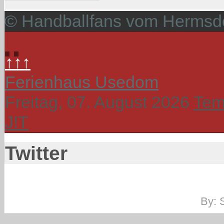
© Handballfans vom Hermsdo
↑↑↑
Ferienhaus Usedom
Freitag, 07. August 2026
Tem
J!T
Twitter
By: 