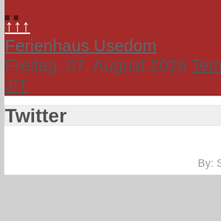
↑↑↑
Ferienhaus Usedom
Freitag, 07. August 2026
Tem
J!T
Twitter
By: 